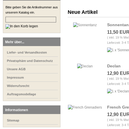
Bitte geben Sie die Artikelnummer aus
Neue Artikel
unserem Katalog ein.
Sonnentan
11,50 EU
( inkl. 19 % Mw
Mehr über...
Lieferzeit: 3-4 
Liefer- und Versandkosten
Privatsphäre und Datenschutz
Declan
Unsere AGB
12,90 EU
Impressum
( inkl. 19 % Mw
Lieferzeit: 3-4 
Widerrufsrecht
Auftragsmodellage
French Gre
Informationen
12,90 EU
( inkl. 19 % Mw
Sitemap
Lieferzeit: 3-4 