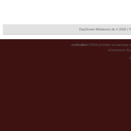
DayDream-Miniatures.de © 2026 | 
xtcModified
©2026 provides no warranty an
eCommerce Eng
P