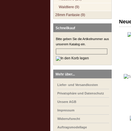
Waldtiere (9)
28mm Fantasie (9)
Neue
Schnellkauf
Bitte geben Sie die Artikelnummer aus
unserem Katalog ein.
Mehr über...
Liefer- und Versandkosten
Privatsphäre und Datenschutz
Unsere AGB
Impressum
Widerrufsrecht
Auftragsmodellage