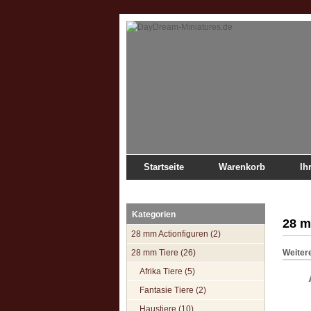
Startseite
Warenkorb
Ih
Startseite
»
Katalog
»
28 mm Tiere
Kategorien
28 m
28 mm Actionfiguren (2)
28 mm Tiere (26)
Weiter
Afrika Tiere (5)
Fantasie Tiere (2)
Haustiere (10)