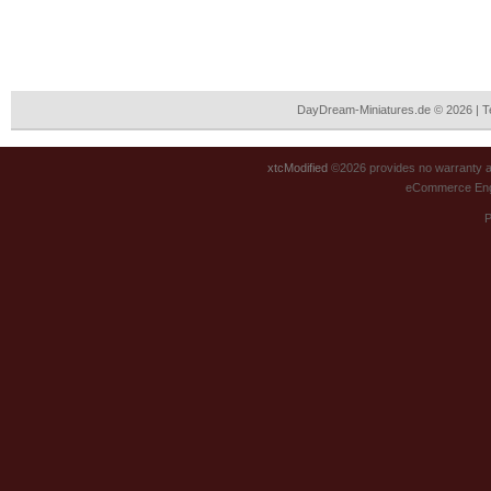
DayDream-Miniatures.de © 2026 | 
xtcModified
©2026 provides no warranty an
eCommerce Eng
P