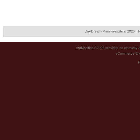
DayDream-Miniatures.de © 2026 | 
xtcModified
©2026 provides no warranty an
eCommerce Eng
P