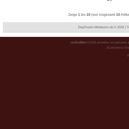
Zeige
1
bis
10
(von insgesamt
10
Artik
DayDream-Miniatures.de © 2026 | 
xtcModified
©2026 provides no warranty an
eCommerce Eng
P