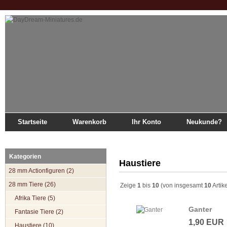
Startseite
Warenkorb
Ihr Konto
Neukunde?
Startseite
»
Katalog
»
28 mm Tiere
»
Haustiere
Kategorien
Haustiere
28 mm Actionfiguren (2)
28 mm Tiere (26)
Zeige
1
bis
10
(von insgesamt
10
Artik
Afrika Tiere (5)
Ganter
Fantasie Tiere (2)
1,90 EUR
Haustiere (10)