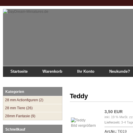
Startseite
Warenkorb
Ihr Konto
Neukunde?
Startseite
»
Katalog
»
28mm Fantasie
»
Teddy
Kategorien
Teddy
28 mm Actionfiguren (2)
28 mm Tiere (26)
3,50 EUR
28mm Fantasie (9)
inkl. 19 % MwSt. zz
Lieferzeit:
3-4 Tag
Bild vergrößern
Schnellkauf
Art.Nr.:
TI019