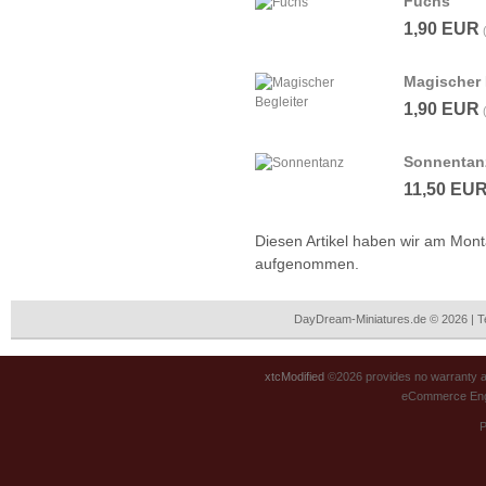
Fuchs
1,90 EUR
Magischer 
1,90 EUR
Sonnentan
11,50 EU
Diesen Artikel haben wir am Mon
aufgenommen.
DayDream-Miniatures.de © 2026 | 
xtcModified
©2026 provides no warranty an
eCommerce Eng
P