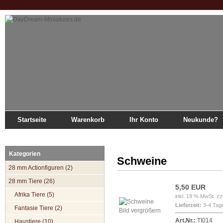
Startseite
Warenkorb
Ihr Konto
Neukunde?
Startseite
»
Katalog
»
28 mm Tiere
»
Haustiere
»
Schweine
Kategorien
Schweine
28 mm Actionfiguren (2)
28 mm Tiere (26)
5,50 EUR
Afrika Tiere (5)
inkl. 19 % MwSt. zz
Lieferzeit:
3-4 Tag
Fantasie Tiere (2)
Bild vergrößern
Art.Nr.:
TI014
Haustiere (10)