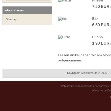
Hirsch
7,50 EUR
Informationen
Bär
Sitemap
6,50 EUR
Fuchs
1,90 EUR
Diesen Artikel haben wir am Mon
aufgenommen.
DayDream-Miniatures.de © 2026 | 
xtcModified
©2026 provides no warranty an
eCommerce Eng
P