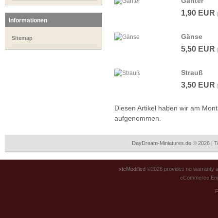
Ganter
1,90 EUR
Informationen
Gänse
Sitemap
5,50 EUR
Strauß
3,50 EUR
Diesen Artikel haben wir am Mont
aufgenommen.
DayDream-Miniatures.de © 2026 | 
xtcModified
©2026 provides no warranty an
eCommerce Eng
P