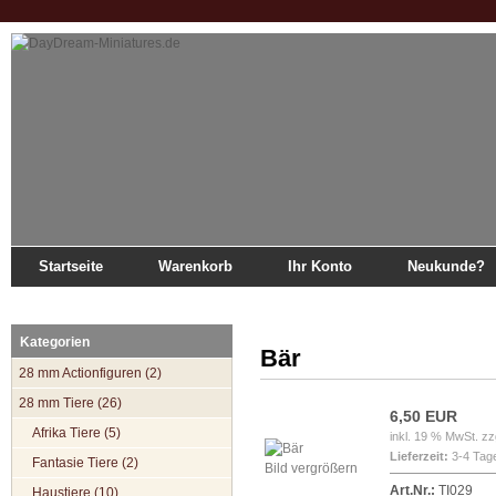
Startseite
Warenkorb
Ihr Konto
Neukunde?
Startseite
»
Katalog
»
28 mm Tiere
»
Waldtiere
»
Bär
Kategorien
Bär
28 mm Actionfiguren (2)
28 mm Tiere (26)
6,50 EUR
Afrika Tiere (5)
inkl. 19 % MwSt. zz
Lieferzeit:
3-4 Tag
Fantasie Tiere (2)
Bild vergrößern
Art.Nr.:
TI029
Haustiere (10)