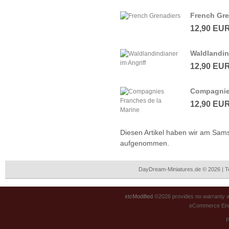
French Gre
12,90 EU
Waldlandin
12,90 EU
Compagnies
12,90 EU
Diesen Artikel haben wir am Sams
aufgenommen.
DayDream-Miniatures.de © 2026 | 
xtcModified
©2026 provides no warranty an
eCommerce Eng
P