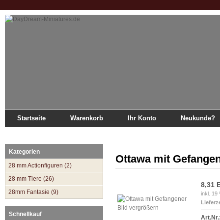
Startseite
Warenkorb
Ihr Konto
Neukunde?
Startseite
»
Katalog
»
28mm Frech Indian War
»
Ottawa mit Gefangener
Kategorien
Ottawa mit Gefange
28 mm Actionfiguren (2)
28 mm Tiere (26)
8,31 
28mm Fantasie (9)
inkl. 1
Lieferze
Bild vergrößern
Schnellkauf
Art.Nr.