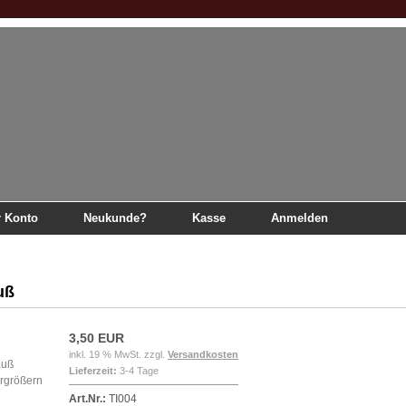
r Konto
Neukunde?
Kasse
Anmelden
Strauß
uß
3,50 EUR
inkl. 19 % MwSt. zzgl.
Versandkosten
Lieferzeit:
3-4 Tage
ergrößern
Art.Nr.:
TI004