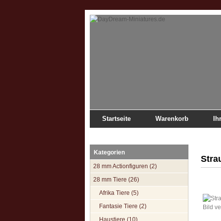
Startseite
Warenkorb
Ih
Startseite
»
Katalog
»
28 mm Tiere
»
Afrika Tiere
»
Kategorien
Stra
28 mm Actionfiguren (2)
28 mm Tiere (26)
Afrika Tiere (5)
Fantasie Tiere (2)
Bild v
Haustiere (10)