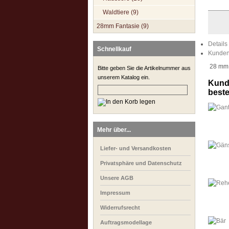
Waldtiere (9)
28mm Fantasie (9)
Details
Schnellkauf
Kunden
28 mm M
Bitte geben Sie die Artikelnummer aus
unserem Katalog ein.
Kunde
bestel
Mehr über...
Liefer- und Versandkosten
Privatsphäre und Datenschutz
Unsere AGB
Impressum
Widerrufsrecht
Auftragsmodellage