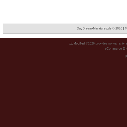
DayDream-Miniatures.de © 2026 | 
xtcModified
©2026 provides no warranty an
eCommerce Eng
P