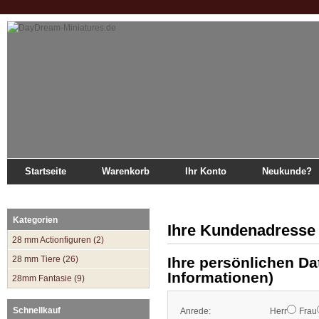
Startseite
Warenkorb
Ihr Konto
Neukunde?
Startseite
»
Katalog
»
Ihre Kundenadresse
Kategorien
Ihre Kundenadresse
28 mm Actionfiguren (2)
28 mm Tiere (26)
Ihre persönlichen Da
Informationen)
28mm Fantasie (9)
Schnellkauf
Anrede:
Herr
Frau