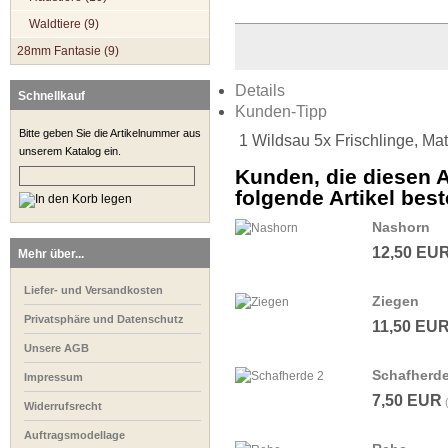
Waldtiere (9)
28mm Fantasie (9)
Details
Schnellkauf
Kunden-Tipp
Bitte geben Sie die Artikelnummer aus
1 Wildsau 5x Frischlinge, Mate
unserem Katalog ein.
Kunden, die diesen A
folgende Artikel beste
Nashorn
12,50 EU
Mehr über...
Liefer- und Versandkosten
Ziegen
Privatsphäre und Datenschutz
11,50 EU
Unsere AGB
Schafherde
Impressum
7,50 EUR
Widerrufsrecht
Auftragsmodellage