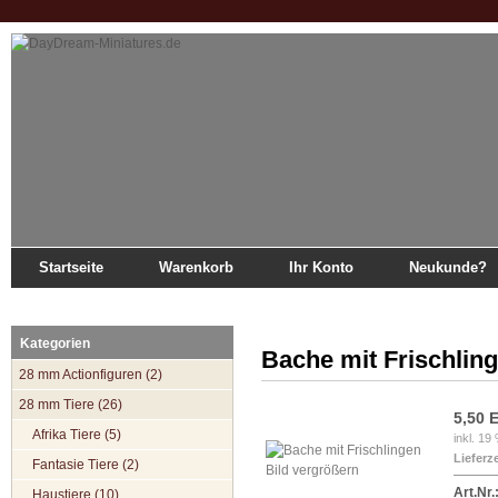
Startseite
Warenkorb
Ihr Konto
Neukunde?
Startseite
»
Katalog
»
28 mm Tiere
»
Waldtiere
»
Bache mit Frischlingen
Kategorien
Bache mit Frischlin
28 mm Actionfiguren (2)
28 mm Tiere (26)
5,50 
Afrika Tiere (5)
inkl. 19
Lieferze
Fantasie Tiere (2)
Bild vergrößern
Art.Nr.
Haustiere (10)