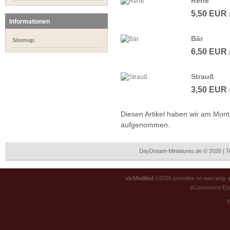
Rehe
5,50 EUR
Informationen
Bär
Sitemap
6,50 EUR
Strauß
3,50 EUR
Diesen Artikel haben wir am Mon
aufgenommen.
DayDream-Miniatures.de © 2026 | 
xtcModified
©2026 provides no warranty an
eCommerce Eng
P