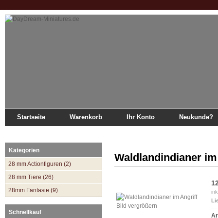
Startseite
Warenkorb
Ihr Konto
Neukunde?
Startseite
»
Katalog
»
28mm Frech Indian War
»
Waldlandindianer im Angriff
Kategorien
Waldlandindianer im 
28 mm Actionfiguren (2)
28 mm Tiere (26)
1
28mm Fantasie (9)
in
Li
Bild vergrößern
Schnellkauf
Ar