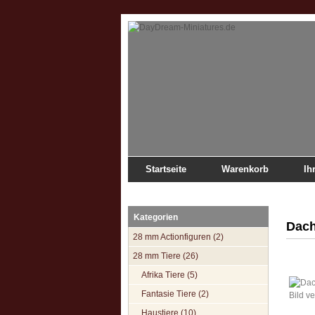
Startseite
Warenkorb
Ih
Startseite
»
Katalog
»
28 mm Tiere
»
Waldtiere
»
Da
Kategorien
Dac
28 mm Actionfiguren (2)
28 mm Tiere (26)
Afrika Tiere (5)
Fantasie Tiere (2)
Bild v
Haustiere (10)