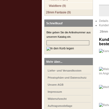
Waldtiere (9)
28mm Fantasie (9)
Details
Schnellkauf
Kunden
28mm Mi
Bitte geben Sie die Artikelnummer aus
unserem Katalog ein.
Kunde
bestel
Mehr über...
Liefer- und Versandkosten
Privatsphäre und Datenschutz
Unsere AGB
Impressum
Widerrufsrecht
Auftragsmodellage