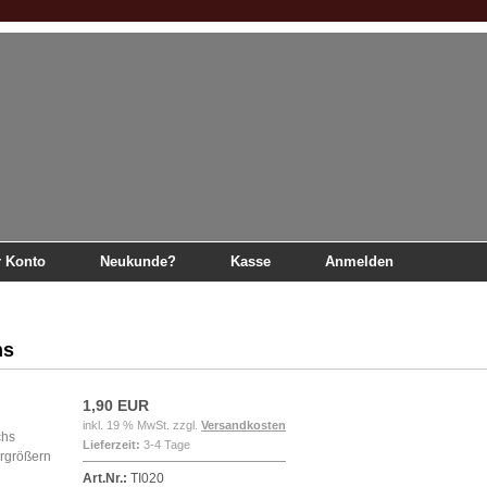
r Konto
Neukunde?
Kasse
Anmelden
chs
hs
1,90 EUR
inkl. 19 % MwSt. zzgl.
Versandkosten
Lieferzeit:
3-4 Tage
ergrößern
Art.Nr.:
TI020