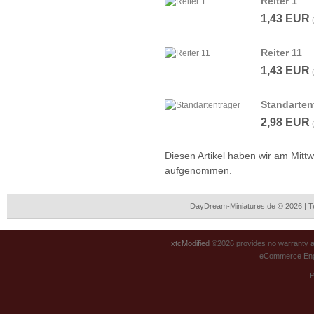
Reiter 1
1,43 EUR
Reiter 11
1,43 EUR
Standarten
2,98 EUR
Diesen Artikel haben wir am Mitt
aufgenommen.
DayDream-Miniatures.de © 2026 | 
xtcModified
©2026 provides no warranty an
eCommerce Eng
P