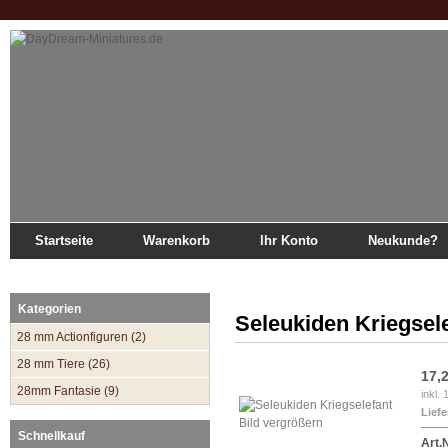
Startseite
Warenkorb
Ihr Konto
Neukunde?
Startseite
»
Katalog
»
Antike 1/72
»
Seleukiden
»
Seleukiden Kriegselefant
Kategorien
Seleukiden Kriegsel
28 mm Actionfiguren (2)
28 mm Tiere (26)
17,
28mm Fantasie (9)
inkl.
Liefe
Bild vergrößern
Schnellkauf
Art.N