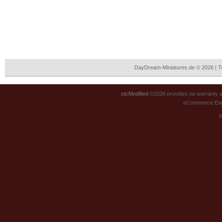
DayDream-Miniatures.de © 2026 | 
xtcModified
©2026 provides no warranty an
eCommerce Eng
P