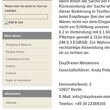
wenn Ihnen die Sache vor F
Rücksendung der Sache wide
Please enter the article no. from our
catalogue.
dieser Belehrung in Textfo
beim Empfänger (bei der wi
Waren nicht vor dem Eingan
nicht vor Erfüllung unserer
§ 2 in Verbindung mit § 1 
More about...
Pflichten gemäß § 312e Abs.
246 § 3 EGBGB. Zur Wahrung
Shipping & Returns
rechtzeitige Absendung des
Privacy Notice
ist zu richten an:
Conditions of Use
DayDream Miniatures
Imprint
Geschäftsführer: Andy Pet
Contact
Right of revocation
Hermsdorferstr. 3
12627 Berlin
Information
E-Mail: info@daydream-min
Sitemap
Telefon: +49 30 22369155