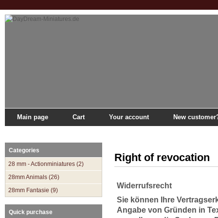
Main page
Cart
Your account
New customer
Main page
»
Catalogue
»
Right of revocation
Categories
Right of revocation
28 mm - Actionminiatures (2)
28mm Animals (26)
Widerrufsrecht
28mm Fantasie (9)
Sie können Ihre Vertragser
Angabe von Gründen in Textf
Quick purchase