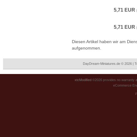
5,71 EUR
5,71 EUR
Diesen Artikel haben wir am Dien
aufgenommen.
DayDream-Miniatures.de © 2026 | 
xtcModified
©2026 provides no warranty an
eCommerce Eng
P