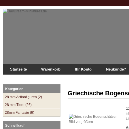
Startseite
Warenkorb
Ihr Konto
Neukunde?
Startseite
»
Katalog
»
Antike 1/72
»
Griechen
»
Griechische Bogenschützen
Kategorien
Griechische Bogens
28 mm Actionfiguren (2)
28 mm Tiere (26)
1
28mm Fantasie (9)
in
Li
Bild vergrößern
Schnellkauf
Ar