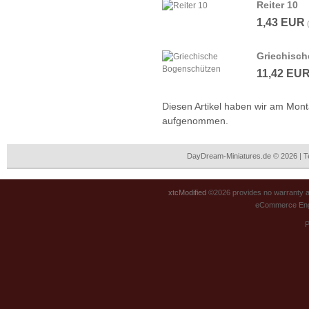
Reiter 10
1,43 EUR
Griechisc
11,42 EU
Diesen Artikel haben wir am Mont
aufgenommen.
DayDream-Miniatures.de © 2026 | 
xtcModified
©2026 provides no warranty an
eCommerce Eng
P