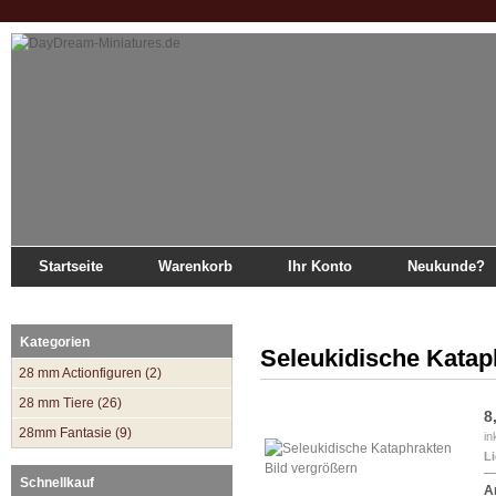
Startseite
Warenkorb
Ihr Konto
Neukunde?
Startseite
»
Katalog
»
Antike 1/72
»
Seleukiden
»
Seleukidische Kataphrakten
Kategorien
Seleukidische Katap
28 mm Actionfiguren (2)
28 mm Tiere (26)
8
28mm Fantasie (9)
in
Li
Bild vergrößern
Schnellkauf
Ar